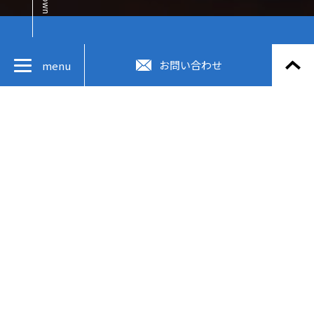
お知らせ
お問い合わせ
menu
2026.08.04
【お見舞い】令和8年熊本地震により被災された皆様へ
トップページ
2025.07.01
2027年新卒向けインターンシップのエントリーを開始し
日本振興について
ました。
事業内容
2024.09.28
『新規事業共創プログラム2024 by 池田泉州銀行』 新規
業務実績
事業テーマの決定及びスタートアップ企業の募集開始
採用情報